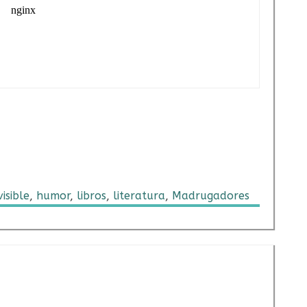
isible
,
humor
,
libros
,
literatura
,
Madrugadores