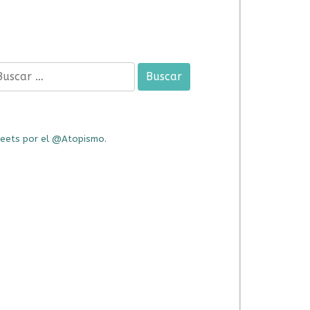
car:
eets por el @Atopismo.