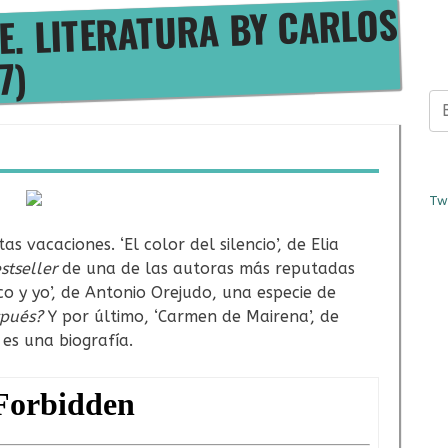
. LITERATURA BY CARLOS
E
7)
Bus
Tw
s vacaciones. ‘El color del silencio’, de Elia
stseller
de una de las autoras más reputadas
nco y yo’, de Antonio Orejudo, una especie de
spués?
Y por último, ‘Carmen de Mairena’, de
es una biografía.