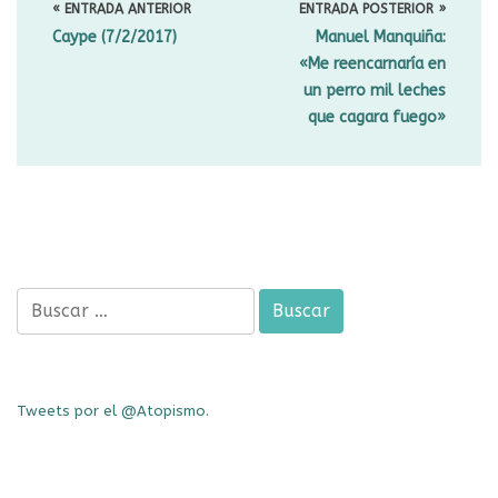
DE
« ENTRADA ANTERIOR
ENTRADA POSTERIOR »
ENTRADAS
Caype
(7/2/2017)
Manuel Manquiña
:
«Me reencarnaría en
un perro mil leches
que cagara fuego»
Buscar:
Tweets por el @Atopismo.