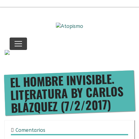
Saltar
al
contenido
ITUNES
IVOOX
FACE
TWIT
YOU
IN
M
.
EL HOMBRE INVISIBLE
LITERATURA BY CARLOS
BLÁZQUEZ (7/2/2017)
Comentarios
07/02/2017