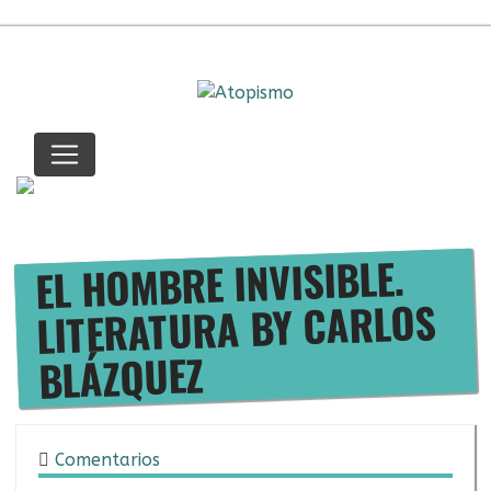
Saltar
al
contenido
ITUNES
IVOOX
FACE
TWIT
YOU
IN
M
.
EL HOMBRE INVISIBLE
LITERATURA BY CARLOS
BLÁZQUEZ
Comentarios
20/02/2018