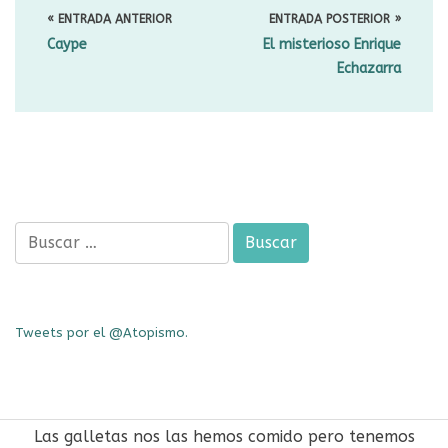
DE
« ENTRADA ANTERIOR
ENTRADA POSTERIOR »
ENTRADAS
Caype
El misterioso Enrique
Echazarra
Buscar:
Tweets por el @Atopismo.
Política de cookies
-
Aviso Legal y Política de
Las galletas nos las hemos comido pero tenemos