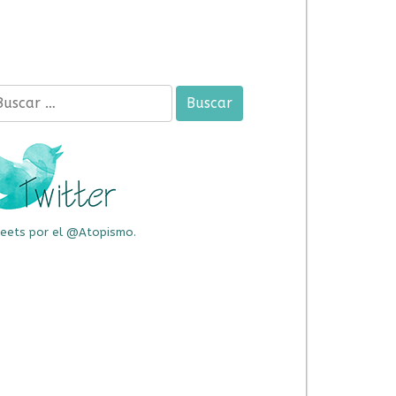
car:
eets por el @Atopismo.