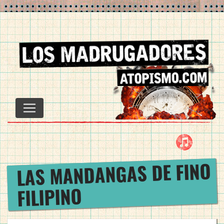
Saltar
al
contenido
ITUNES
IVOOX
FACE
TWIT
YOU
IN
M
LAS MANDANGAS DE FINO
FILIPINO