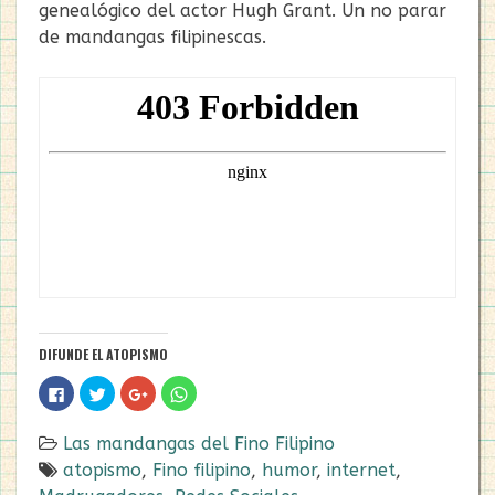
genealógico del actor Hugh Grant. Un no parar
de mandangas filipinescas.
DIFUNDE EL ATOPISMO
Haz
Haz
Haz
Haz
clic
clic
clic
clic
para
para
para
para
compartir
compartir
compartir
compartir
en
en
en
en
Las mandangas del Fino Filipino
Facebook
Twitter
Google+
WhatsApp
(Se
(Se
(Se
(Se
atopismo
,
Fino filipino
,
humor
,
internet
,
abre
abre
abre
abre