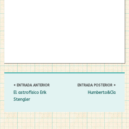
NAVEGACIÓN
DE
« ENTRADA ANTERIOR
ENTRADA POSTERIOR »
ENTRADAS
El astrofísico Erik
Humberto&Cía
Stengler