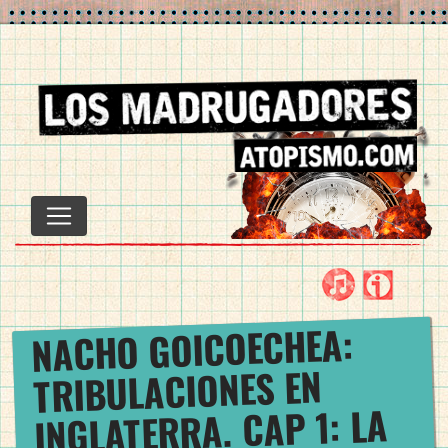
Saltar
al
contenido
ITUNES
IVOOX
FACE
TWIT
YOU
IN
M
:
NACHO GOICOECHEA
TRIBULACIONES EN
INGLATERRA. CAP 1: LA