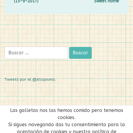
(15-9-2017)
Sweet home
Buscar:
Tweets por el @Atopismo.
Política de cookies
-
Aviso Legal y Política de
Las galletas nos las hemos comido pero tenemos
Privacidad
cookies.
Si sigues navegando das tu consentimiento para la
aceptación de cookies y nuestra política de