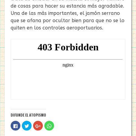
de cosas para hacer su estancia más agradable.
Una de las más importantes, el jamón serrano
que se afana por ocultar bien para que no se lo
quiten en los controles aeroportuarios.
DIFUNDE EL ATOPISMO
Haz
Haz
Haz
Haz
clic
clic
clic
clic
para
para
para
para
compartir
compartir
compartir
compartir