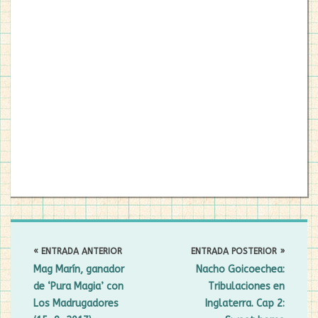
NAVEGACIÓN
DE
« ENTRADA ANTERIOR
ENTRADA POSTERIOR »
ENTRADAS
Mag Marín
, ganador
Nacho Goicoechea
:
de ‘Pura Magia’ con
Tribulaciones en
Los Madrugadores
Inglaterra. Cap 2: