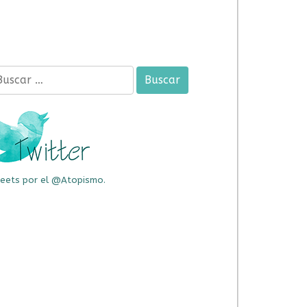
car:
eets por el @Atopismo.