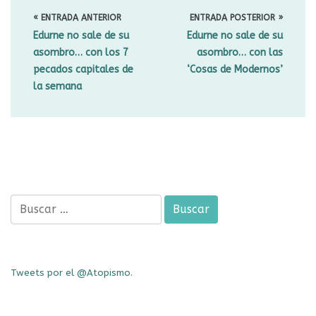
DE
« ENTRADA ANTERIOR
ENTRADA POSTERIOR »
ENTRADAS
Edurne no sale de su
Edurne no sale de su
asombro…
con los 7
asombro…
con las
pecados capitales de
‘Cosas de Modernos’
la semana
Buscar:
Tweets por el @Atopismo.