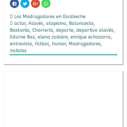
Haz
Haz
Haz
Haz
clic
clic
clic
clic
para
para
para
para
compartir
compartir
compartir
compartir
en
en
en
en
Los Madrugadores en Escabeche
Facebook
Twitter
Google+
WhatsApp
(Se
(Se
(Se
(Se
actor
,
Alavés
,
atopismo
,
Baloncesto
,
abre
abre
abre
abre
en
en
en
en
Baskonia
,
Chorrería
,
deporte
,
deportivo alavés
,
una
una
una
una
ventana
ventana
ventana
ventana
Edurne Baz
,
elena zudaire
,
enrique echazarra
,
nueva)
nueva)
nueva)
nueva)
entrevista
,
fútbol
,
humor
,
Madrugadores
,
noticias